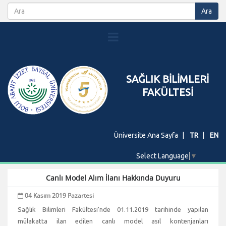
SAĞLIK BİLİMLERİ
FAKÜLTESİ
Üniversite Ana Sayfa
TR
EN
Select Language
▼
Canlı Model Alım İlanı Hakkında Duyuru
04 Kasım 2019 Pazartesi
Sağlık Bilimleri Fakültesi'nde 01.11.2019 tarihinde yapılan
mülakatta ilan edilen canlı model asıl kontenjanları