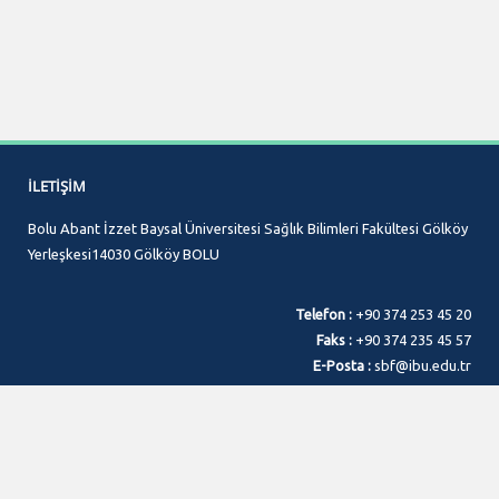
İLETIŞIM
Bolu Abant İzzet Baysal Üniversitesi Sağlık Bilimleri Fakültesi Gölköy
Yerleşkesi14030 Gölköy BOLU
Telefon :
+90 374 253 45 20
Faks :
+90 374 235 45 57
E-Posta :
sbf@ibu.edu.tr
© 2026 Bilgi İşlem Daire Başkanlığı