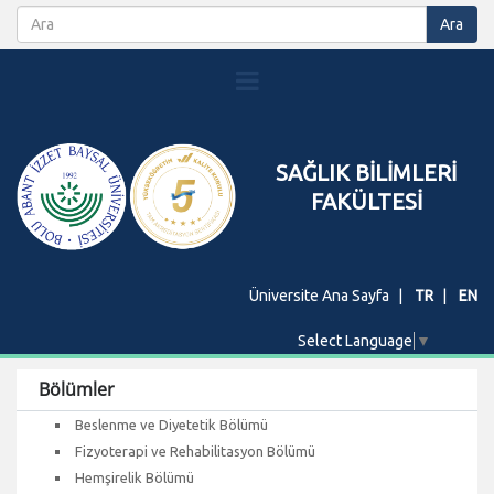
SAĞLIK BİLİMLERİ
FAKÜLTESİ
Üniversite Ana Sayfa
TR
EN
Select Language
▼
Bölümler
Beslenme ve Diyetetik Bölümü
Fizyoterapi ve Rehabilitasyon Bölümü
Hemşirelik Bölümü