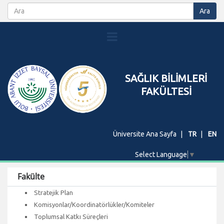
SAĞLIK BİLİMLERİ
FAKÜLTESİ
Üniversite Ana Sayfa
TR
EN
Select Language
▼
Fakülte
Stratejik Plan
Komisyonlar/Koordinatörlükler/Komiteler
Toplumsal Katkı Süreçleri